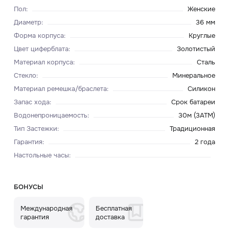
Пол
:
Женские
Диаметр
:
36 мм
Форма корпуса
:
Круглые
Цвет циферблата
:
Золотистый
Материал корпуса
:
Сталь
Стекло
:
Минеральное
Материал ремешка/браслета
:
Силикон
Запас хода
:
Срок батареи
Водонепроницаемость
:
30м (3ATM)
Тип Застежки
:
Традиционная
Гарантия
:
2 года
Настольные часы
:
БОНУСЫ
Международная
Бесплатная
гарантия
доставка