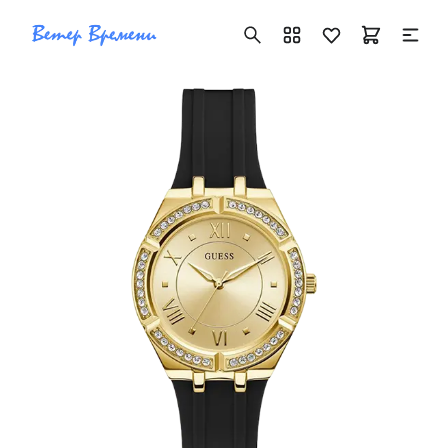
+7 ( 705 ) 181-42-50
info@vetervremeni.kz
Авторизация
Каталог
Мужские часы
Женские часы