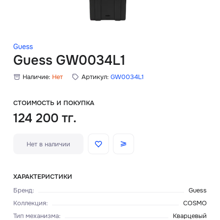
Скидки
Аксессуары
Guess
Guess GW0034L1
Наличие:
Нет
Артикул:
GW0034L1
Главная
О нас
СТОИМОСТЬ И ПОКУПКА
124 200 тг.
Доставка и оплата
Нет в наличии
Блог
Сервисный центр
ХАРАКТЕРИСТИКИ
Бренд
:
Guess
Коллекция
:
COSMO
Тип механизма
:
Кварцевый