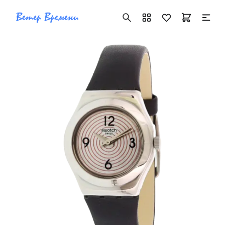
+7 ( 705 ) 181-42-50
info@vetervremeni.kz
Авторизация
Каталог
Мужские часы
Женские часы