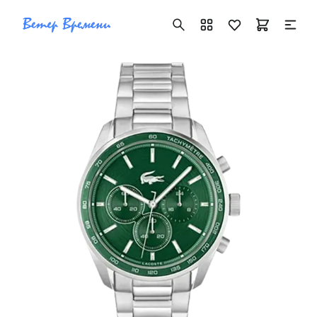
+7 ( 705 ) 181-42-50
info@vetervremeni.kz
Авторизация
Каталог
Мужские часы
Женские часы