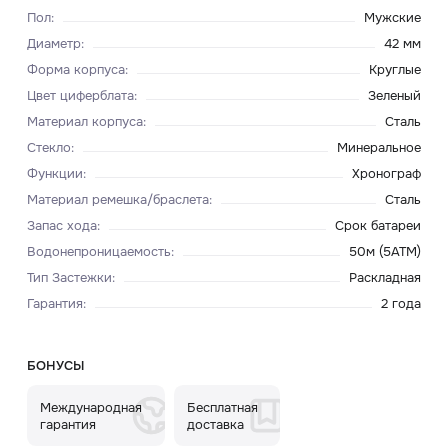
Пол
:
Мужские
Диаметр
:
42 мм
Форма корпуса
:
Круглые
Цвет циферблата
:
Зеленый
Материал корпуса
:
Сталь
Стекло
:
Минеральное
Функции
:
Хронограф
Материал ремешка/браслета
:
Сталь
Запас хода
:
Срок батареи
Водонепроницаемость
:
50м (5ATM)
Тип Застежки
:
Раскладная
Гарантия
:
2 года
БОНУСЫ
Международная
Бесплатная
гарантия
доставка