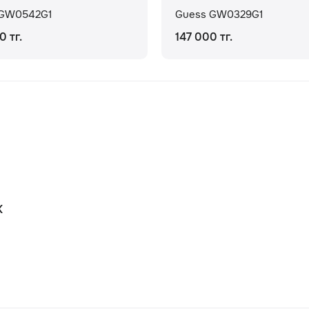
 GW0542G1
Guess GW0329G1
0 тг.
147 000 тг.
К