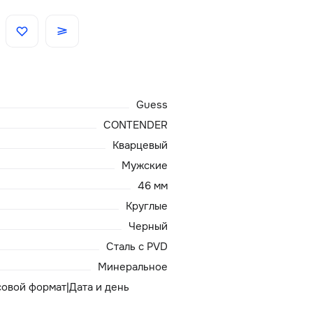
Скидки
Аксессуары
Guess
Главная
CONTENDER
Кварцевый
О нас
Мужские
46 мм
Доставка и оплата
Круглые
Черный
Блог
Сталь с PVD
Сервисный центр
Минеральное
асовой формат|Дата и день