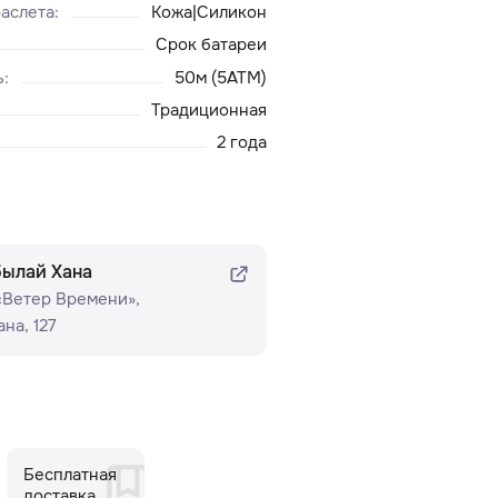
аслета
:
Кожа|Силикон
Срок батареи
ь
:
50м (5ATM)
Традиционная
2 года
былай Хана
 «Ветер Времени»​,
на, 127
Бесплатная
доставка