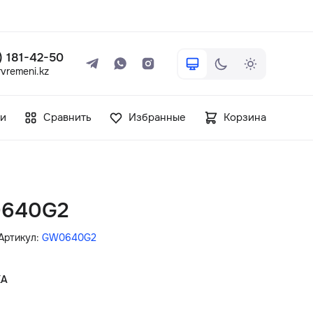
 ) 181-42-50
vremeni.kz
+7 ( 705 ) 181-42-50
и
Сравнить
Избранные
Корзина
info@vetervremeni.kz
Авторизация
0640G2
Каталог
Артикул:
GW0640G2
Мужские часы
КА
Женские часы