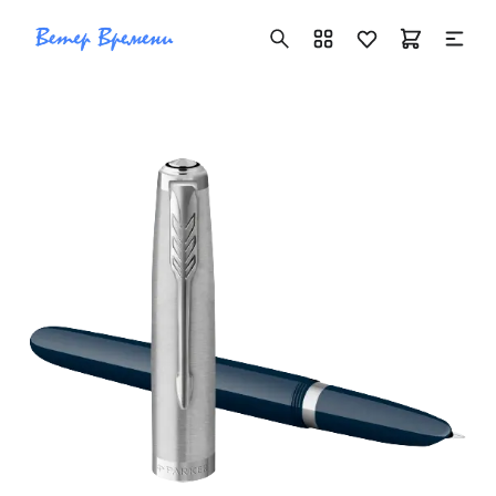
+7 ( 705 ) 181-42-50
info@vetervremeni.kz
Авторизация
Каталог
Мужские часы
Женские часы