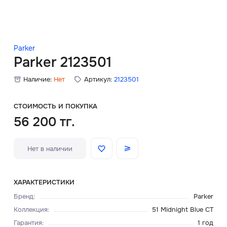
Скидки
Аксессуары
Parker
Parker 2123501
Наличие:
Нет
Артикул:
2123501
Главная
О нас
СТОИМОСТЬ И ПОКУПКА
56 200 тг.
Доставка и оплата
Нет в наличии
Блог
Сервисный центр
ХАРАКТЕРИСТИКИ
Бренд
:
Parker
Коллекция
:
51 Midnight Blue CT
Гарантия
:
1 год