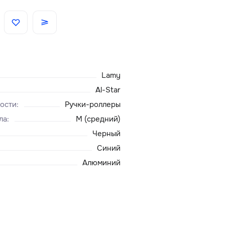
Скидки
Аксессуары
Lamy
Главная
Al-Star
ости
:
Ручки-роллеры
О нас
ла
:
M (средний)
Черный
Доставка и оплата
Синий
Алюминий
Блог
Сервисный центр