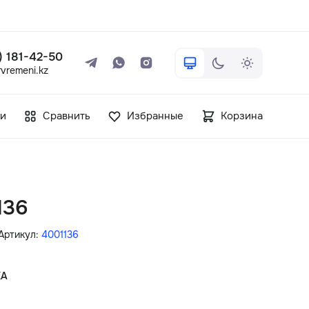
 ) 181-42-50
vremeni.kz
+7 ( 705 ) 181-42-50
и
Сравнить
Избранные
Корзина
info@vetervremeni.kz
Авторизация
136
Каталог
Артикул:
4001136
Мужские часы
КА
Женские часы