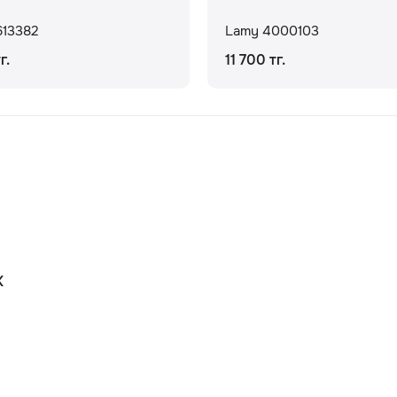
613382
Lamy 4000103
г.
11 700 тг.
К