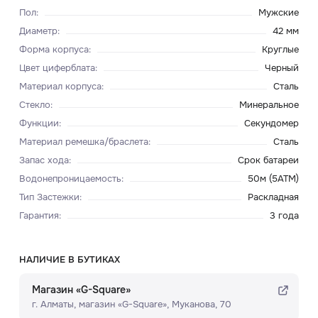
Пол
:
Мужские
Диаметр
:
42 мм
Форма корпуса
:
Круглые
Цвет циферблата
:
Черный
Материал корпуса
:
Сталь
Стекло
:
Минеральное
Функции
:
Секундомер
Материал ремешка/браслета
:
Сталь
Запас хода
:
Срок батареи
Водонепроницаемость
:
50м (5ATM)
Тип Застежки
:
Раскладная
Гарантия
:
3 года
НАЛИЧИЕ В БУТИКАХ
Магазин «G-Square»
г. Алматы, ​магазин «G-Square»​, Муканова, 70