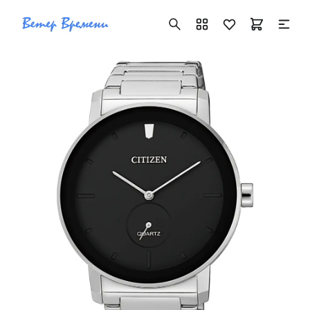
+7 ( 705 ) 181-42-50
info@vetervremeni.kz
Авторизация
Каталог
Мужские часы
Женские часы