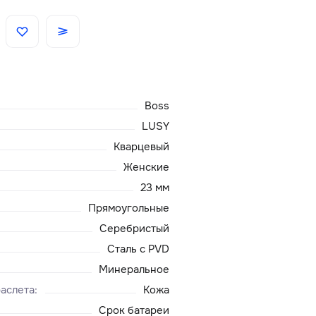
Скидки
Аксессуары
Boss
Главная
LUSY
Кварцевый
О нас
Женские
23 мм
Доставка и оплата
Прямоугольные
Серебристый
Блог
Сталь с PVD
Сервисный центр
Минеральное
аслета
:
Кожа
Срок батареи