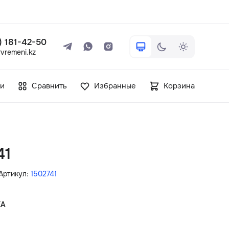
 ) 181-42-50
vremeni.kz
+7 ( 705 ) 181-42-50
и
Сравнить
Избранные
Корзина
info@vetervremeni.kz
Авторизация
41
Каталог
Артикул:
1502741
Мужские часы
КА
Женские часы