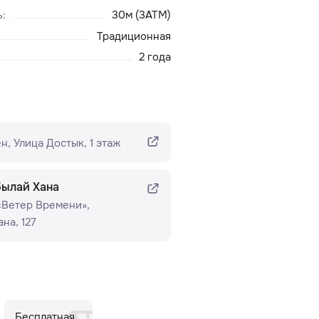
ь
:
30м (3ATM)
Традиционная
2 года
н​, Улица Достык, 1 этаж
былай Хана
 «Ветер Времени»​,
на, 127
Бесплатная