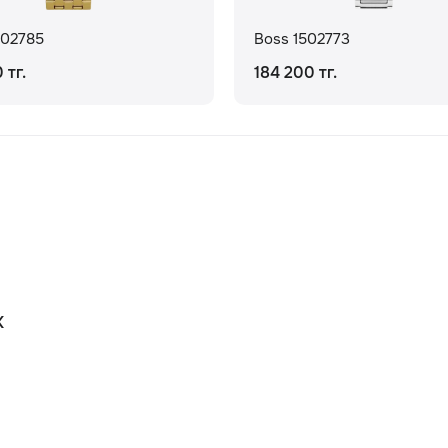
502785
Boss 1502773
 тг.
184 200 тг.
К