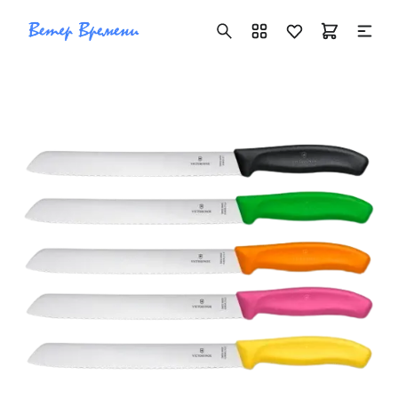
+7 ( 705 ) 181-42-50
info@vetervremeni.kz
Авторизация
Каталог
Мужские часы
Женские часы