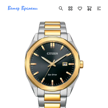
+7 ( 705 ) 181-42-50
info@vetervremeni.kz
Авторизация
Каталог
Мужские часы
Женские часы