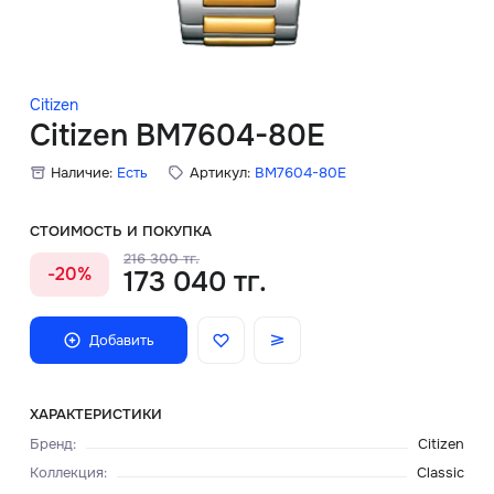
Скидки
Аксессуары
Citizen
Citizen BM7604-80E
Наличие:
Есть
Артикул:
BM7604-80E
Главная
О нас
СТОИМОСТЬ И ПОКУПКА
216 300 тг.
-20%
173 040 тг.
Доставка и оплата
Блог
Добавить
Сервисный центр
ХАРАКТЕРИСТИКИ
Бренд
:
Citizen
Коллекция
:
Classic