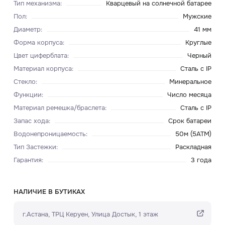
Тип механизма
:
Кварцевый на солнечной батарее
Пол
:
Мужские
Диаметр
:
41 мм
Форма корпуса
:
Круглые
Цвет циферблата
:
Черный
Материал корпуса
:
Сталь c IP
Стекло
:
Минеральное
Функции
:
Число месяца
Материал ремешка/браслета
:
Сталь c IP
Запас хода
:
Срок батареи
Водонепроницаемость
:
50м (5ATM)
Тип Застежки
:
Раскладная
Гарантия
:
3 года
НАЛИЧИЕ В БУТИКАХ
г.Астана, ТРЦ Керуен​, Улица Достык, 1 этаж