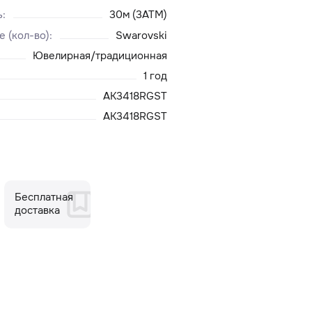
ь
:
30м (3ATM)
е (кол-во)
:
Swarovski
Ювелирная/традиционная
1 год
AK3418RGST
AK3418RGST
Бесплатная
доставка