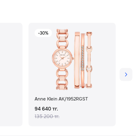
-30%
-
Anne Klein AK/1952RGST
Ann
94 640 тг.
60 
135 200 тг.
86 