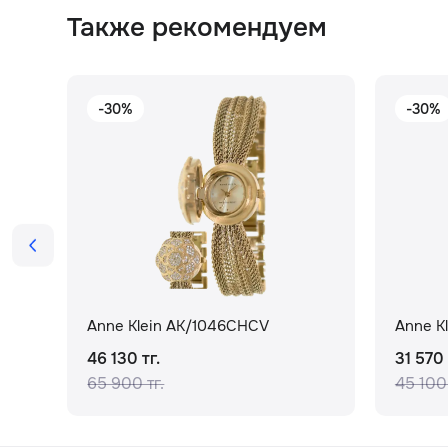
Также рекомендуем
-30%
-30%
Anne Klein AK/1046CHCV
Anne K
46 130 тг.
31 570 
65 900 тг.
45 100 