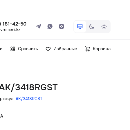
 ) 181-42-50
vremeni.kz
+7 ( 705 ) 181-42-50
и
Сравнить
Избранные
Корзина
info@vetervremeni.kz
Авторизация
n AK/3418RGST
Каталог
ртикул:
AK/3418RGST
Мужские часы
КА
Женские часы