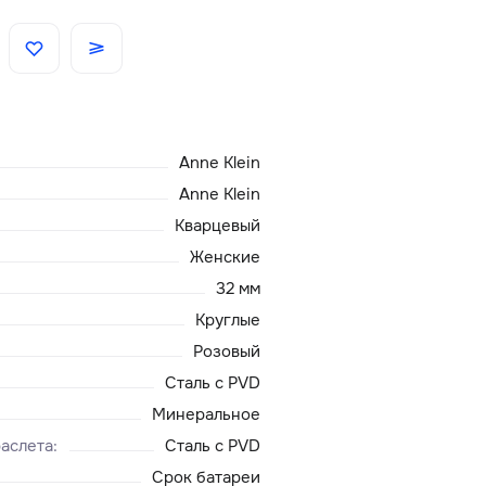
Скидки
Аксессуары
Anne Klein
Главная
Anne Klein
Кварцевый
О нас
Женские
32 мм
Доставка и оплата
Круглые
Розовый
Блог
Сталь с PVD
Сервисный центр
Минеральное
аслета
:
Сталь с PVD
Срок батареи