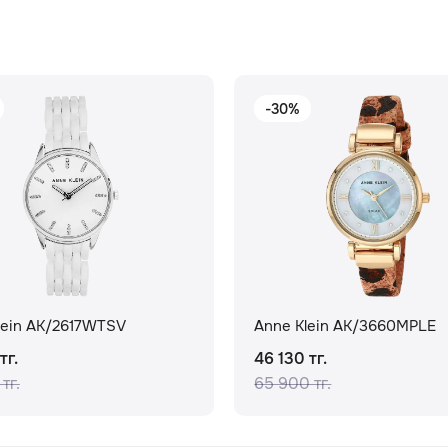
-30%
lein AK/2617WTSV
Anne Klein AK/3660MPLE
тг.
46 130 тг.
тг.
65 900 тг.