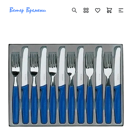
+7 ( 705 ) 181-42-50
info@vetervremeni.kz
Авторизация
Каталог
Мужские часы
Женские часы