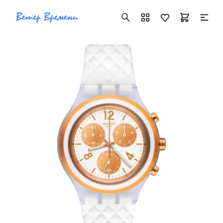
+7 ( 705 ) 181-42-50
info@vetervremeni.kz
Авторизация
Каталог
Мужские часы
Женские часы