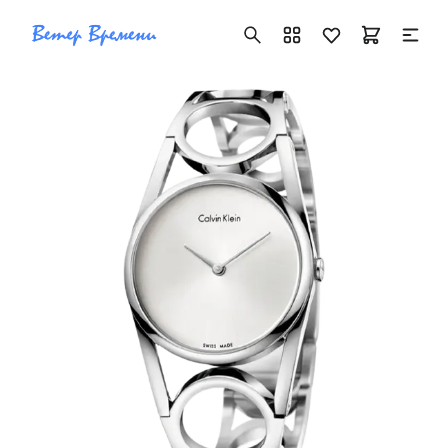
+7 ( 705 ) 181-42-50
info@vetervremeni.kz
Авторизация
Каталог
Мужские часы
Женские часы