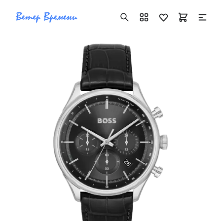
+7 ( 705 ) 181-42-50
info@vetervremeni.kz
Авторизация
Каталог
Мужские часы
Женские часы