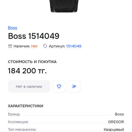
Скидки
Аксессуары
Boss
Boss 1514049
Наличие:
Нет
Артикул:
1514049
Главная
О нас
СТОИМОСТЬ И ПОКУПКА
184 200 тг.
Доставка и оплата
Нет в наличии
Блог
Сервисный центр
ХАРАКТЕРИСТИКИ
Бренд
:
Boss
Коллекция
:
GREGOR
Тип механизма
:
Кварцевый