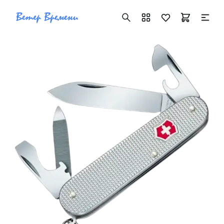
+7 ( 705 ) 181-42-50
info@vetervremeni.kz
Авторизация
Каталог
Мужские часы
Женские часы