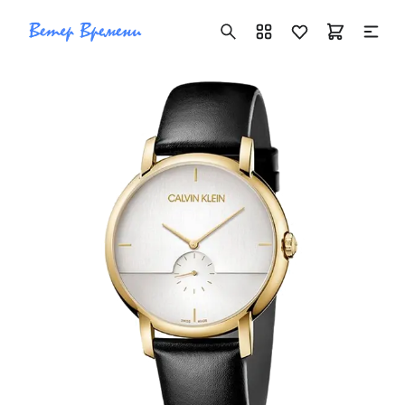
+7 ( 705 ) 181-42-50
info@vetervremeni.kz
Авторизация
Каталог
Мужские часы
Женские часы