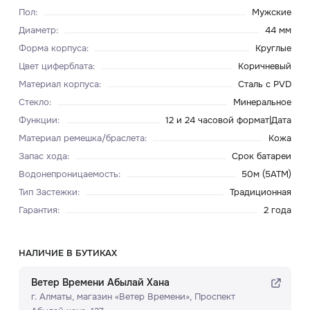
Пол
:
Мужские
Диаметр
:
44 мм
Форма корпуса
:
Круглые
Цвет циферблата
:
Коричневый
Материал корпуса
:
Сталь с PVD
Стекло
:
Минеральное
Функции
:
12 и 24 часовой формат|Дата
Материал ремешка/браслета
:
Кожа
Запас хода
:
Срок батареи
Водонепроницаемость
:
50м (5ATM)
Тип Застежки
:
Традиционная
Гарантия
:
2 года
НАЛИЧИЕ В БУТИКАХ
Ветер Времени Абылай Хана
г. Алматы, ​магазин «Ветер Времени»​, Проспект