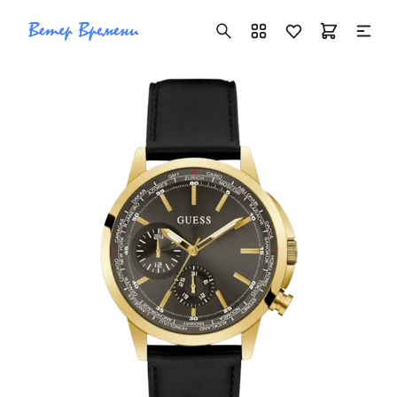
+7 ( 705 ) 181-42-50
info@vetervremeni.kz
Авторизация
Каталог
Мужские часы
Женские часы