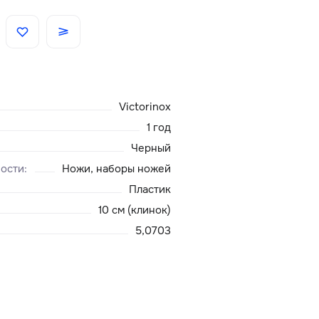
Скидки
Аксессуары
Victorinox
Главная
1 год
Черный
О нас
ности
:
Ножи, наборы ножей
Пластик
Доставка и оплата
10 см (клинок)
5,0703
Блог
Сервисный центр