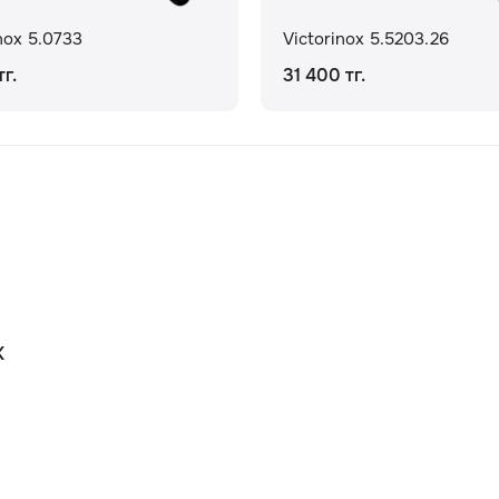
nox 5.0733
Victorinox 5.5203.26
г.
31 400 тг.
К