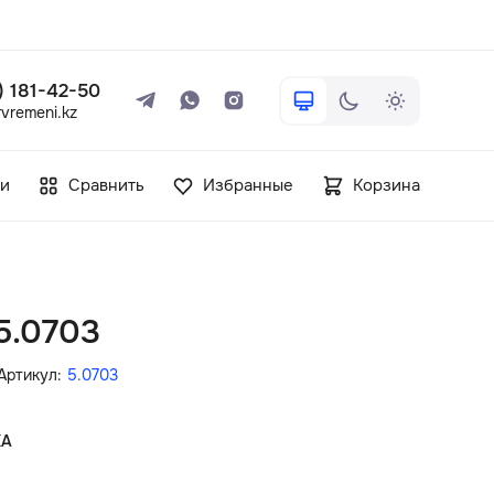
 ) 181-42-50
vremeni.kz
+7 ( 705 ) 181-42-50
и
Сравнить
Избранные
Корзина
info@vetervremeni.kz
Авторизация
 5.0703
Каталог
Артикул:
5.0703
Мужские часы
КА
Женские часы