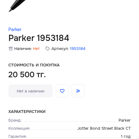
Скидки
Аксессуары
Parker
Parker 1953184
Наличие:
Нет
Артикул:
1953184
Главная
О нас
СТОИМОСТЬ И ПОКУПКА
20 500 тг.
Доставка и оплата
Нет в наличии
Блог
Сервисный центр
ХАРАКТЕРИСТИКИ
Бренд
:
Parker
Коллекция
:
Jotter Bond Street Black CT
Гарантия
:
1 год