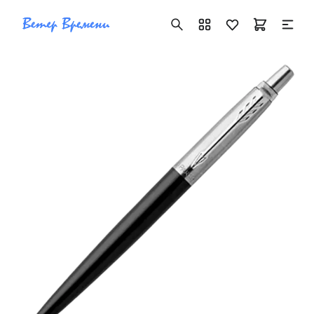
+7 ( 705 ) 181-42-50
info@vetervremeni.kz
Авторизация
Каталог
Мужские часы
Женские часы