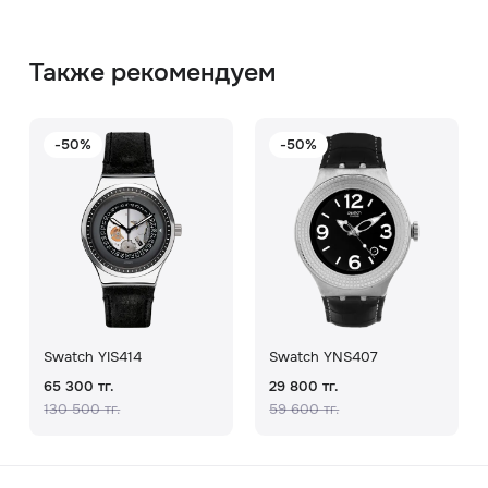
Также рекомендуем
-50%
-50%
Swatch YIS414
Swatch YNS407
65 300 тг.
29 800 тг.
130 500 тг.
59 600 тг.