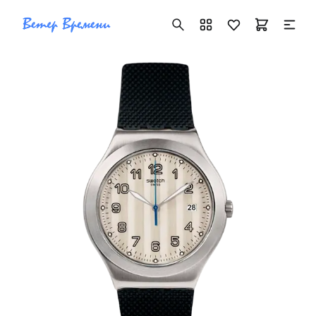
+7 ( 705 ) 181-42-50
info@vetervremeni.kz
Авторизация
Каталог
Мужские часы
Женские часы