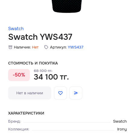
Скидки
Аксессуары
Swatch
Swatch YWS437
Наличие:
Нет
Артикул:
YWS437
Главная
О нас
СТОИМОСТЬ И ПОКУПКА
68 100 тг.
-50%
34 100 тг.
Доставка и оплата
Блог
Нет в наличии
Сервисный центр
ХАРАКТЕРИСТИКИ
Бренд
:
Swatch
Коллекция
:
Irony