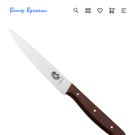
+7 ( 705 ) 181-42-50
info@vetervremeni.kz
Авторизация
Каталог
Мужские часы
Женские часы