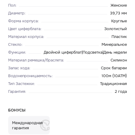
Пол
:
Женские
Диаметр
:
39,73 мм
Форма корпуса
:
Круглые
Цвет циферблата
:
Золотистый
Материал корпуса
:
Пластик
Стекло
:
Минеральное
Функции
:
Двойной циферблат|Подсветка|День недели
Материал ремешка/браслета
:
Силикон
Запас хода
:
Срок батареи
Водонепроницаемость
:
100м (10АТМ)
Тип Застежки
:
Традиционная
Гарантия
:
2 года
БОНУСЫ
Международная
гарантия