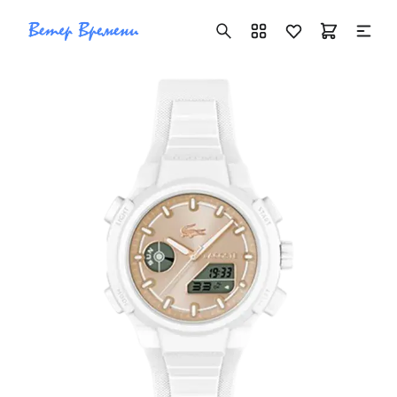
+7 ( 705 ) 181-42-50
info@vetervremeni.kz
Авторизация
Каталог
Мужские часы
Женские часы