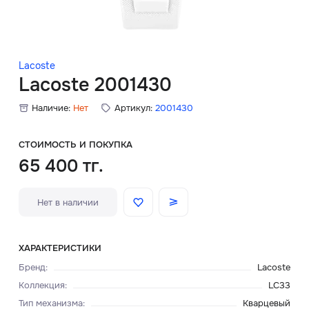
Скидки
Аксессуары
Lacoste
Lacoste 2001430
Наличие:
Нет
Артикул:
2001430
Главная
О нас
СТОИМОСТЬ И ПОКУПКА
65 400 тг.
Доставка и оплата
Нет в наличии
Блог
Сервисный центр
ХАРАКТЕРИСТИКИ
Бренд
:
Lacoste
Коллекция
:
LC33
Тип механизма
:
Кварцевый