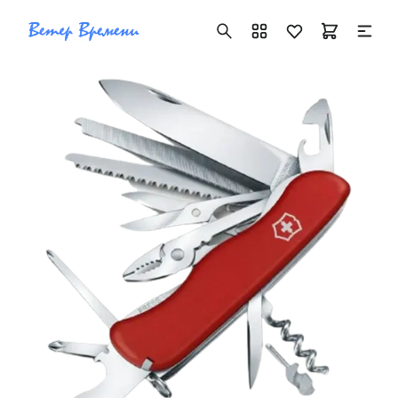
+7 ( 705 ) 181-42-50
info@vetervremeni.kz
Авторизация
Каталог
Мужские часы
Женские часы