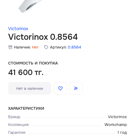
Скидки
Аксессуары
Victorinox
Victorinox 0.8564
Наличие:
Нет
Артикул:
0.8564
Главная
О нас
СТОИМОСТЬ И ПОКУПКА
41 600 тг.
Доставка и оплата
Нет в наличии
Блог
Сервисный центр
ХАРАКТЕРИСТИКИ
Бренд
:
Victorinox
Коллекция
:
Workchamp
Гарантия
:
1 год