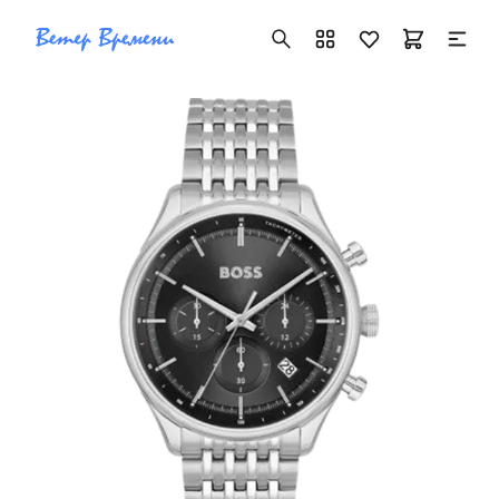
+7 ( 705 ) 181-42-50
info@vetervremeni.kz
Авторизация
Каталог
Мужские часы
Женские часы