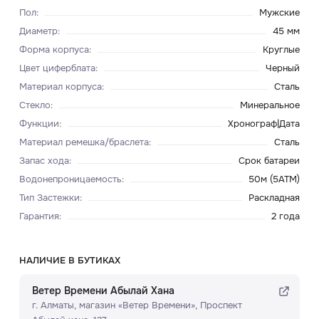
Пол
:
Мужские
Диаметр
:
45 мм
Форма корпуса
:
Круглые
Цвет циферблата
:
Черный
Материал корпуса
:
Сталь
Стекло
:
Минеральное
Функции
:
Хронограф|Дата
Материал ремешка/браслета
:
Сталь
Запас хода
:
Срок батареи
Водонепроницаемость
:
50м (5ATM)
Тип Застежки
:
Раскладная
Гарантия
:
2 года
НАЛИЧИЕ В БУТИКАХ
Ветер Времени Абылай Хана
г. Алматы, ​магазин «Ветер Времени»​, Проспект