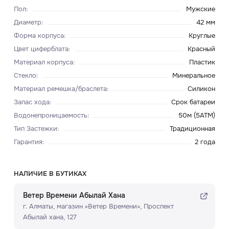
Пол
:
Мужские
Диаметр
:
42 мм
Форма корпуса
:
Круглые
Цвет циферблата
:
Красный
Материал корпуса
:
Пластик
Стекло
:
Минеральное
Материал ремешка/браслета
:
Силикон
Запас хода
:
Срок батареи
Водонепроницаемость
:
50м (5ATM)
Тип Застежки
:
Традиционная
Гарантия
:
2 года
НАЛИЧИЕ В БУТИКАХ
Ветер Времени Абылай Хана
г. Алматы, ​магазин «Ветер Времени»​, Проспект
Абылай хана, 127