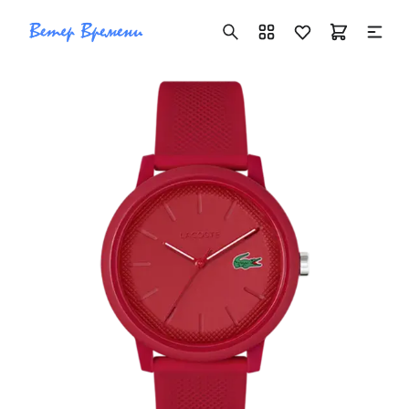
+7 ( 705 ) 181-42-50
info@vetervremeni.kz
Авторизация
Каталог
Мужские часы
Женские часы