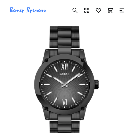
+7 ( 705 ) 181-42-50
info@vetervremeni.kz
Авторизация
Каталог
Мужские часы
Женские часы