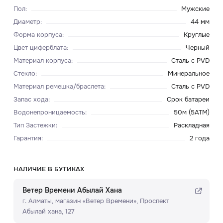
Пол
:
Мужские
Диаметр
:
44 мм
Форма корпуса
:
Круглые
Цвет циферблата
:
Черный
Материал корпуса
:
Сталь с PVD
Стекло
:
Минеральное
Материал ремешка/браслета
:
Сталь с PVD
Запас хода
:
Срок батареи
Водонепроницаемость
:
50м (5ATM)
Тип Застежки
:
Раскладная
Гарантия
:
2 года
НАЛИЧИЕ В БУТИКАХ
Ветер Времени Абылай Хана
г. Алматы, ​магазин «Ветер Времени»​, Проспект
Абылай хана, 127