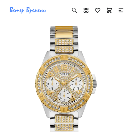
+7 ( 705 ) 181-42-50
info@vetervremeni.kz
Авторизация
Каталог
Мужские часы
Женские часы