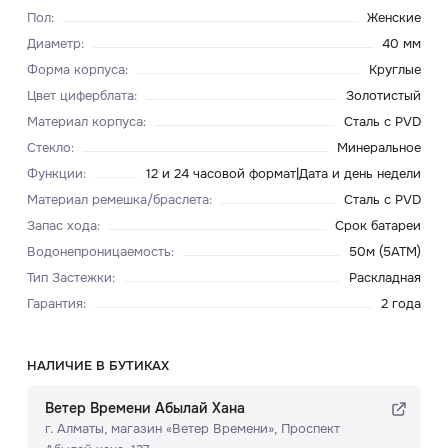
Пол
:
Женские
Диаметр
:
40 мм
Форма корпуса
:
Круглые
Цвет циферблата
:
Золотистый
Материал корпуса
:
Сталь с PVD
Стекло
:
Минеральное
Функции
:
12 и 24 часовой формат|Дата и день недели
Материал ремешка/браслета
:
Сталь с PVD
Запас хода
:
Срок батареи
Водонепроницаемость
:
50м (5ATM)
Тип Застежки
:
Раскладная
Гарантия
:
2 года
НАЛИЧИЕ В БУТИКАХ
Ветер Времени Абылай Хана
г. Алматы, ​магазин «Ветер Времени»​, Проспект