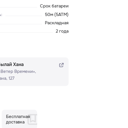
Срок батареи
ь
:
50м (5ATM)
Раскладная
2 года
былай Хана
 «Ветер Времени»​,
на, 127
Бесплатная
доставка