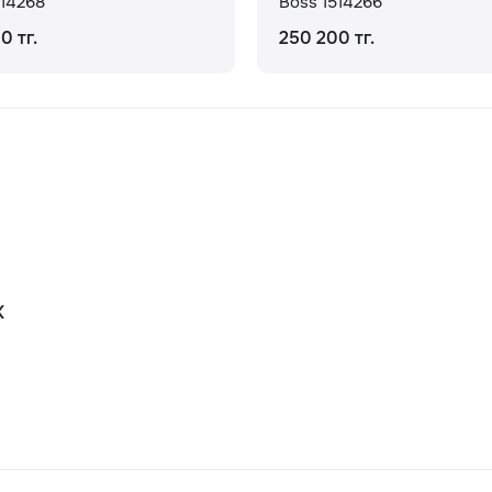
514268
Boss 1514266
0 тг.
250 200 тг.
К