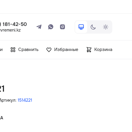
 ) 181-42-50
vremeni.kz
+7 ( 705 ) 181-42-50
и
Сравнить
Избранные
Корзина
info@vetervremeni.kz
Авторизация
21
Каталог
Артикул:
1514221
Мужские часы
КА
Женские часы