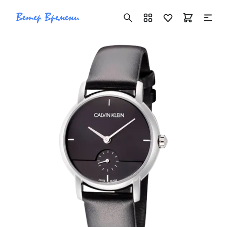
+7 ( 705 ) 181-42-50
info@vetervremeni.kz
Авторизация
Каталог
Мужские часы
Женские часы