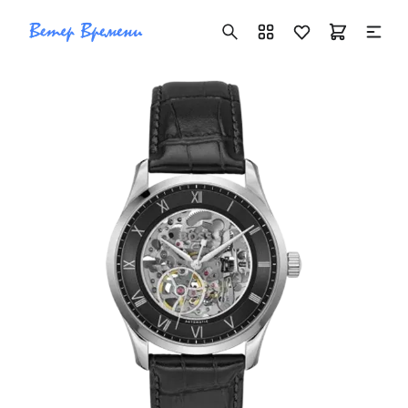
+7 ( 705 ) 181-42-50
info@vetervremeni.kz
Авторизация
Каталог
Мужские часы
Женские часы