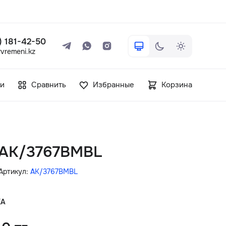
 ) 181-42-50
vremeni.kz
+7 ( 705 ) 181-42-50
и
Сравнить
Избранные
Корзина
info@vetervremeni.kz
Авторизация
n AK/3767BMBL
Каталог
Артикул:
AK/3767BMBL
Мужские часы
КА
Женские часы