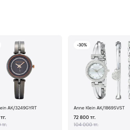
-30%
lein AK/3249GYRT
Anne Klein AK/1869SVST
тг.
72 800 тг.
 тг.
104 000 тг.