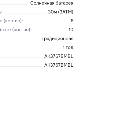
Солнечная батарея
ь
:
30м (3ATM)
е (кол-во)
:
6
лате (кол-во)
:
10
Традиционная
1 год
AK3767BMBL
AK3767BMBL