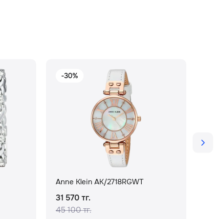
-30%
-
Anne Klein AK/2718RGWT
Ann
31 570 тг.
72 
45 100 тг.
104