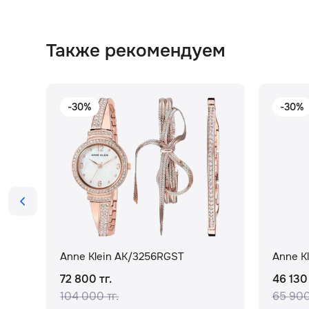
Также рекомендуем
-30%
-30%
Anne Klein AK/3256RGST
Anne K
72 800 тг.
46 130 
104 000 тг.
65 900