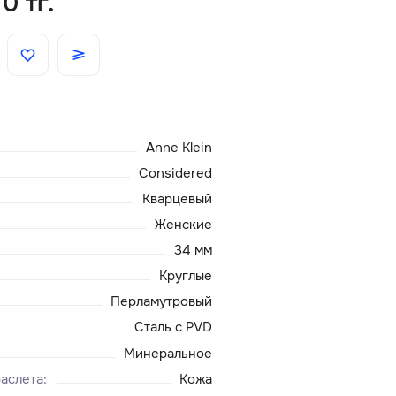
0 тг.
Скидки
Аксессуары
Anne Klein
Главная
Considered
О нас
Кварцевый
Женские
Доставка и оплата
34 мм
Круглые
Блог
Перламутровый
Сталь с PVD
Сервисный центр
Минеральное
аслета
:
Кожа