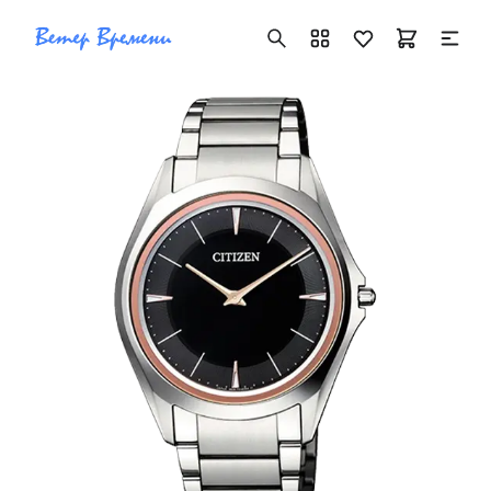
+7 ( 705 ) 181-42-50
info@vetervremeni.kz
Авторизация
Каталог
Мужские часы
Женские часы