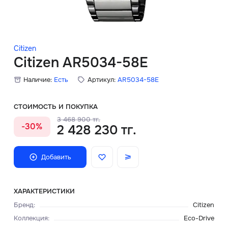
Скидки
Аксессуары
Citizen
Citizen AR5034-58E
Наличие:
Есть
Артикул:
AR5034-58E
Главная
О нас
СТОИМОСТЬ И ПОКУПКА
3 468 900 тг.
-30%
2 428 230 тг.
Доставка и оплата
Блог
Добавить
Сервисный центр
ХАРАКТЕРИСТИКИ
Бренд
:
Citizen
Коллекция
:
Eco-Drive