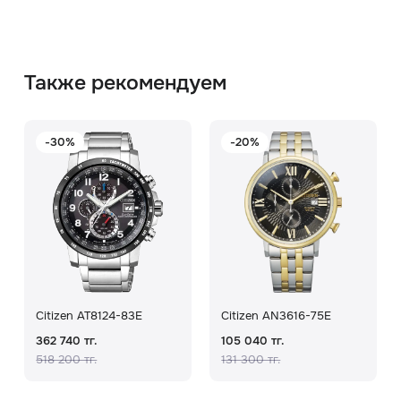
Также рекомендуем
-30%
-20%
Citizen AT8124-83E
Citizen AN3616-75E
362 740 тг.
105 040 тг.
518 200 тг.
131 300 тг.