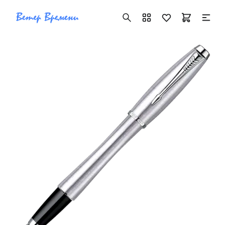
+7 ( 705 ) 181-42-50
info@vetervremeni.kz
Авторизация
Каталог
Мужские часы
Женские часы