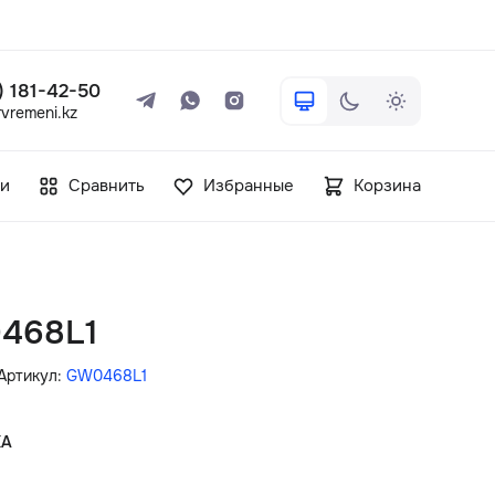
 ) 181-42-50
vremeni.kz
+7 ( 705 ) 181-42-50
и
Сравнить
Избранные
Корзина
info@vetervremeni.kz
Авторизация
468L1
Каталог
Артикул:
GW0468L1
Мужские часы
КА
Женские часы