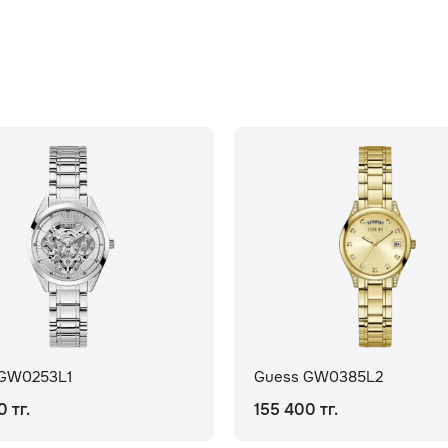
 GW0253L1
Guess GW0385L2
 тг.
155 400 тг.