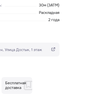
ь
:
30м (3ATM)
Раскладная
2 года
н​, Улица Достык, 1 этаж
Бесплатная
доставка