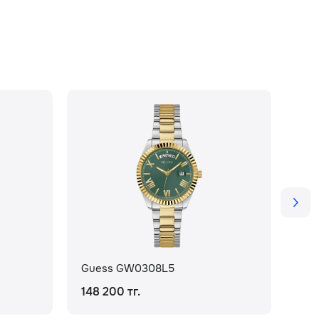
Guess GW0308L5
Gu
148 200 тг.
204