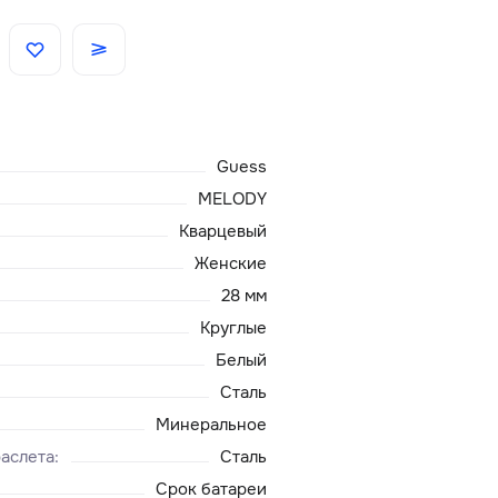
Скидки
Аксессуары
Guess
Главная
MELODY
Кварцевый
О нас
Женские
28 мм
Доставка и оплата
Круглые
Белый
Блог
Сталь
Сервисный центр
Минеральное
аслета
:
Сталь
Срок батареи