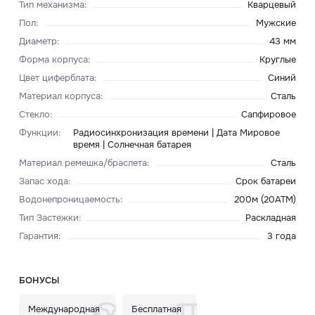
Тип механизма
:
Кварцевый
Пол
:
Мужские
Диаметр
:
43 мм
Форма корпуса
:
Круглые
Цвет циферблата
:
Синий
Материал корпуса
:
Сталь
Стекло
:
Сапфировое
Функции
:
Радиосинхронизация времени | Дата Мировое
время | Солнечная батарея
Материал ремешка/браслета
:
Сталь
Запас хода
:
Срок батареи
Водонепроницаемость
:
200м (20ATM)
Тип Застежки
:
Раскладная
Гарантия
:
3 года
БОНУСЫ
Международная
Бесплатная