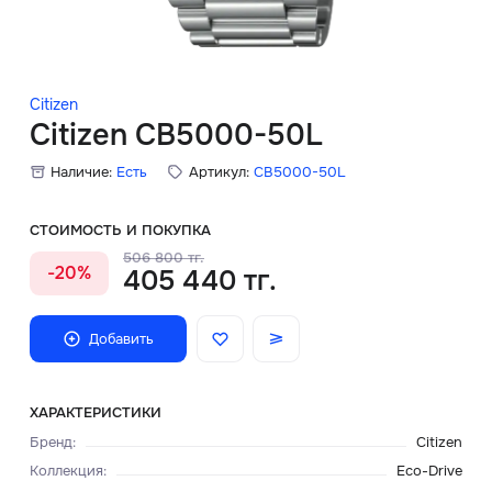
Скидки
Аксессуары
Citizen
Citizen CB5000-50L
Наличие:
Есть
Артикул:
CB5000-50L
Главная
О нас
СТОИМОСТЬ И ПОКУПКА
506 800 тг.
-20%
405 440 тг.
Доставка и оплата
Блог
Добавить
Сервисный центр
ХАРАКТЕРИСТИКИ
Бренд
:
Citizen
Коллекция
:
Eco-Drive