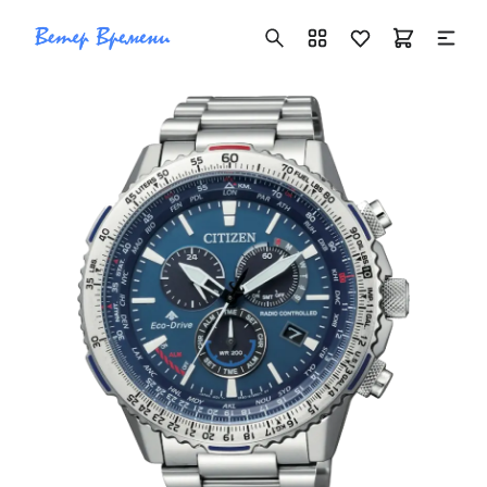
+7 ( 705 ) 181-42-50
info@vetervremeni.kz
Авторизация
Каталог
Мужские часы
Женские часы