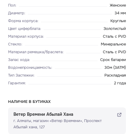
Пол
:
Женские
Диаметр
:
34 мм
Форма корпуса
:
Круглые
Цвет циферблата
:
Золотистый
Материал корпуса
:
Сталь с PVD
Стекло
:
Минеральное
Материал ремешка/браслета
:
Сталь с PVD
Запас хода
:
Срок батареи
Водонепроницаемость
:
30м (3ATM)
Тип Застежки
:
Раскладная
Гарантия
:
2 года
НАЛИЧИЕ В БУТИКАХ
Ветер Времени Абылай Хана
г. Алматы, ​магазин «Ветер Времени»​, Проспект
Абылай хана, 127