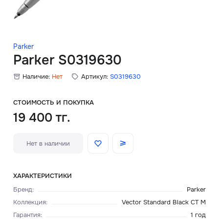
Скидки
Аксессуары
Parker
Parker S0319630
Наличие:
Нет
Артикул:
S0319630
Главная
О нас
СТОИМОСТЬ И ПОКУПКА
19 400 тг.
Доставка и оплата
Нет в наличии
Блог
Сервисный центр
ХАРАКТЕРИСТИКИ
Бренд
:
Parker
Коллекция
:
Vector Standard Black CT M
Гарантия
:
1 год