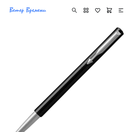
+7 ( 705 ) 181-42-50
info@vetervremeni.kz
Авторизация
Каталог
Мужские часы
Женские часы