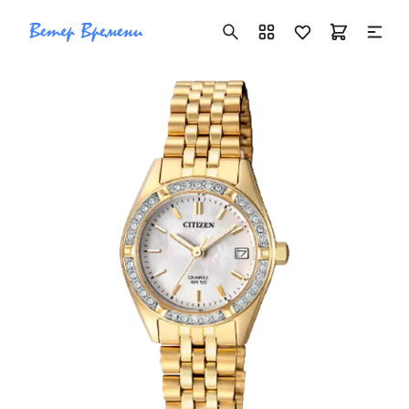
+7 ( 705 ) 181-42-50
info@vetervremeni.kz
Авторизация
Каталог
Мужские часы
Женские часы