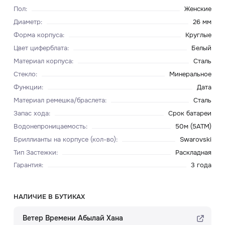
Пол
:
Женские
Диаметр
:
26 мм
Форма корпуса
:
Круглые
Цвет циферблата
:
Белый
Материал корпуса
:
Сталь
Стекло
:
Минеральное
Функции
:
Дата
Материал ремешка/браслета
:
Сталь
Запас хода
:
Срок батареи
Водонепроницаемость
:
50м (5ATM)
Бриллианты на корпусе (кол-во)
:
Swarovski
Тип Застежки
:
Раскладная
Гарантия
:
3 года
НАЛИЧИЕ В БУТИКАХ
Ветер Времени Абылай Хана