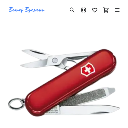
+7 ( 705 ) 181-42-50
info@vetervremeni.kz
Авторизация
Каталог
Мужские часы
Женские часы