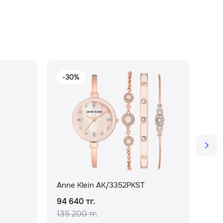
-30%
-
Anne Klein AK/3352PKST
Ann
94 640 тг.
94 
135 200 тг.
135