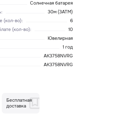
Солнечная батарея
ь
:
30м (3ATM)
е (кол-во)
:
6
лате (кол-во)
:
10
Ювелирная
1 год
AK3758NVRG
AK3758NVRG
Бесплатная
доставка