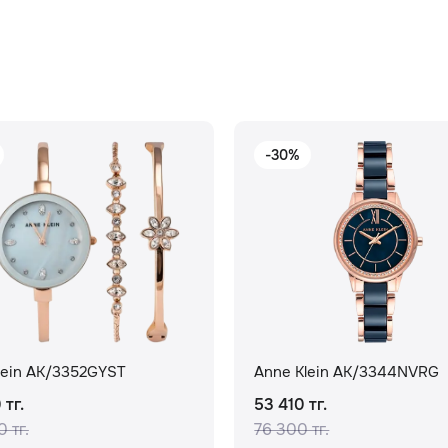
-30%
lein AK/3352GYST
Anne Klein AK/3344NVRG
 тг.
53 410 тг.
 тг.
76 300 тг.