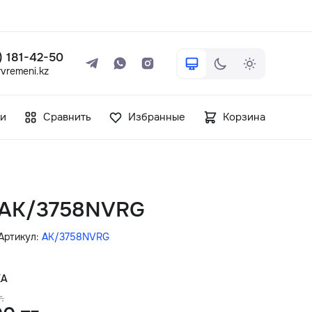
 ) 181-42-50
vremeni.kz
+7 ( 705 ) 181-42-50
и
Сравнить
Избранные
Корзина
info@vetervremeni.kz
Авторизация
n AK/3758NVRG
Каталог
Артикул:
AK/3758NVRG
Мужские часы
КА
.
Женские часы