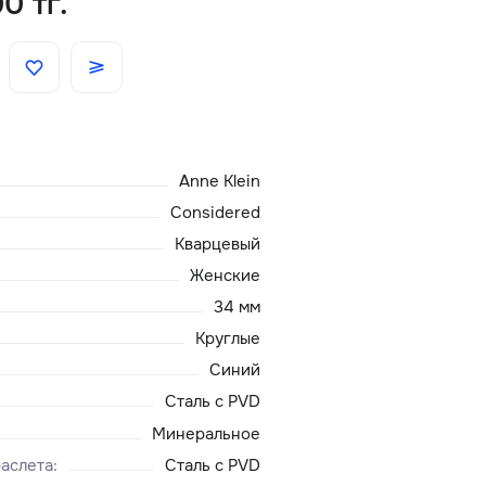
0 тг.
Скидки
Аксессуары
Anne Klein
Главная
Considered
О нас
Кварцевый
Женские
Доставка и оплата
34 мм
Круглые
Блог
Синий
Сталь с PVD
Сервисный центр
Минеральное
аслета
:
Сталь с PVD