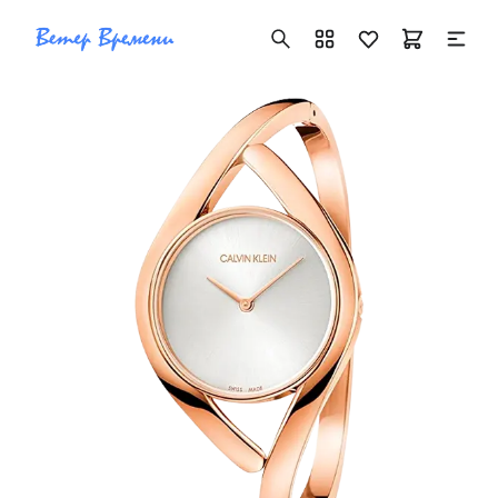
+7 ( 705 ) 181-42-50
info@vetervremeni.kz
Авторизация
Каталог
Мужские часы
Женские часы