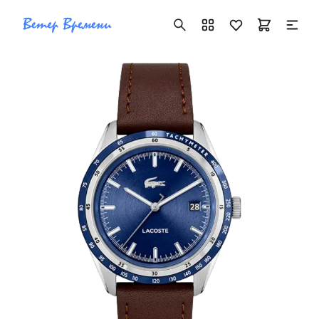
+7 ( 705 ) 181-42-50
info@vetervremeni.kz
Авторизация
Каталог
Мужские часы
Женские часы