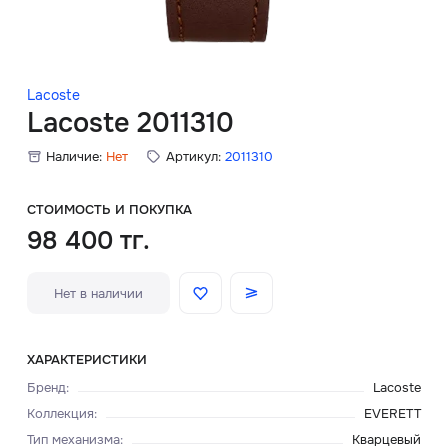
Скидки
Аксессуары
Lacoste
Lacoste 2011310
Наличие:
Нет
Артикул:
2011310
Главная
О нас
СТОИМОСТЬ И ПОКУПКА
98 400 тг.
Доставка и оплата
Нет в наличии
Блог
Сервисный центр
ХАРАКТЕРИСТИКИ
Бренд
:
Lacoste
Коллекция
:
EVERETT
Тип механизма
:
Кварцевый