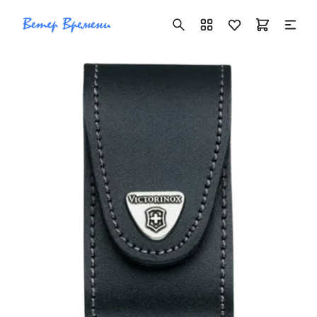
+7 ( 705 ) 181-42-50
info@vetervremeni.kz
Авторизация
Каталог
Мужские часы
Женские часы