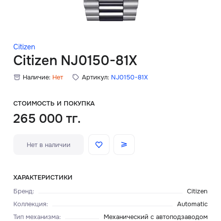
Скидки
Аксессуары
Citizen
Citizen NJ0150-81X
Наличие:
Нет
Артикул:
NJ0150-81X
Главная
О нас
СТОИМОСТЬ И ПОКУПКА
265 000 тг.
Доставка и оплата
Нет в наличии
Блог
Сервисный центр
ХАРАКТЕРИСТИКИ
Бренд
:
Citizen
Коллекция
:
Automatic
Тип механизма
:
Механический с автоподзаводом