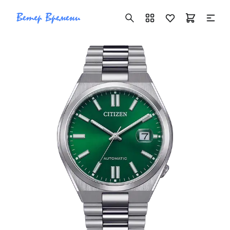
+7 ( 705 ) 181-42-50
info@vetervremeni.kz
Авторизация
Каталог
Мужские часы
Женские часы