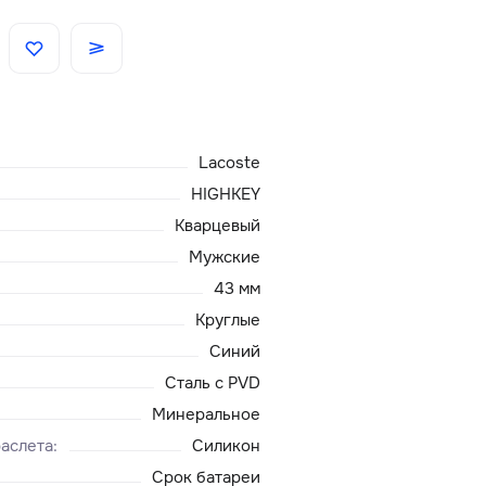
Скидки
Аксессуары
Lacoste
Главная
HIGHKEY
Кварцевый
О нас
Мужские
43 мм
Доставка и оплата
Круглые
Синий
Блог
Сталь с PVD
Сервисный центр
Минеральное
аслета
:
Силикон
Срок батареи