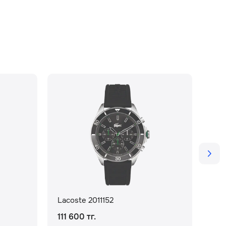
Lacoste 2011152
Lac
111 600 тг.
65 