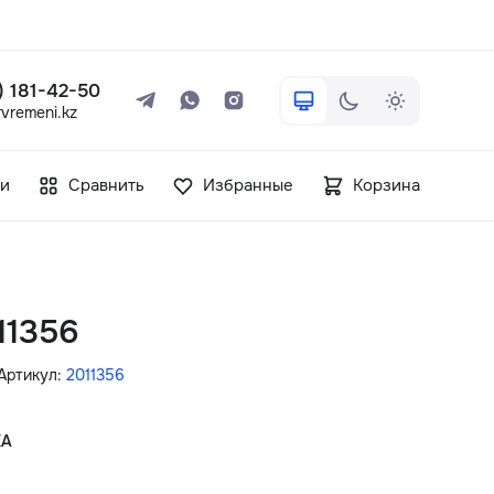
 ) 181-42-50
vremeni.kz
+7 ( 705 ) 181-42-50
и
Сравнить
Избранные
Корзина
info@vetervremeni.kz
Авторизация
11356
Каталог
Артикул:
2011356
Мужские часы
КА
Женские часы