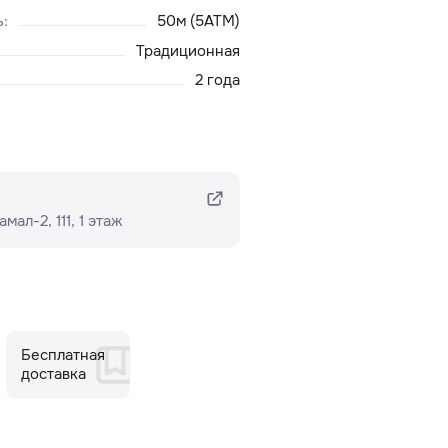
ь
:
50м (5ATM)
Традиционная
2 года
ал-2, 111, ​1 этаж
Бесплатная
доставка