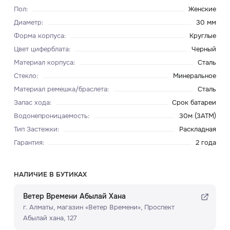
Пол
:
Женские
Диаметр
:
30 мм
Форма корпуса
:
Круглые
Цвет циферблата
:
Черный
Материал корпуса
:
Сталь
Стекло
:
Минеральное
Материал ремешка/браслета
:
Сталь
Запас хода
:
Срок батареи
Водонепроницаемость
:
30м (3ATM)
Тип Застежки
:
Раскладная
Гарантия
:
2 года
НАЛИЧИЕ В БУТИКАХ
Ветер Времени Абылай Хана
г. Алматы, ​магазин «Ветер Времени»​, Проспект
Абылай хана, 127