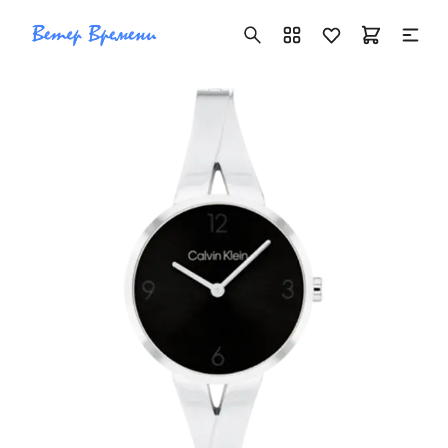
+7 ( 705 ) 181-42-50
info@vetervremeni.kz
Авторизация
Каталог
Мужские часы
Женские часы