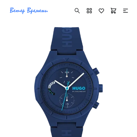
+7 ( 705 ) 181-42-50
info@vetervremeni.kz
Авторизация
Каталог
Мужские часы
Женские часы