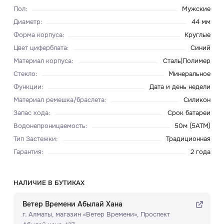
Пол
:
Мужские
Диаметр
:
44 мм
Форма корпуса
:
Круглые
Цвет циферблата
:
Синий
Материал корпуса
:
Сталь|Полимер
Стекло
:
Минеральное
Функции
:
Дата и день недели
Материал ремешка/браслета
:
Силикон
Запас хода
:
Срок батареи
Водонепроницаемость
:
50м (5ATM)
Тип Застежки
:
Традиционная
Гарантия
:
2 года
НАЛИЧИЕ В БУТИКАХ
Ветер Времени Абылай Хана
г. Алматы, ​магазин «Ветер Времени»​, Проспект