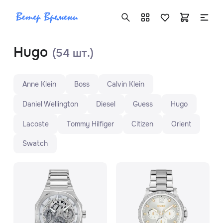
Hugo
(54 шт.)
Anne Klein
Boss
Calvin Klein
+7 ( 705 ) 181-42-50
Daniel Wellington
Diesel
Guess
Hugo
info@vetervremeni.kz
Lacoste
Tommy Hilfiger
Citizen
Orient
Авторизация
Swatch
Каталог
Мужские часы
Женские часы