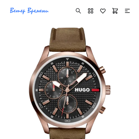
+7 ( 705 ) 181-42-50
info@vetervremeni.kz
Авторизация
Каталог
Мужские часы
Женские часы