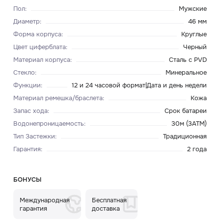
Пол
:
Мужские
Диаметр
:
46 мм
Форма корпуса
:
Круглые
Цвет циферблата
:
Черный
Материал корпуса
:
Сталь с PVD
Стекло
:
Минеральное
Функции
:
12 и 24 часовой формат|Дата и день недели
Материал ремешка/браслета
:
Кожа
Запас хода
:
Срок батареи
Водонепроницаемость
:
30м (3ATM)
Тип Застежки
:
Традиционная
Гарантия
:
2 года
БОНУСЫ
Международная
Бесплатная
гарантия
доставка