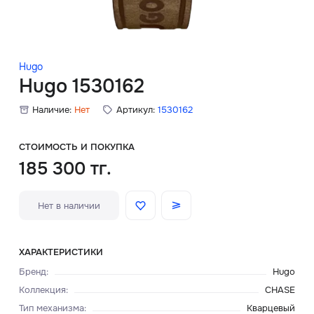
Скидки
Аксессуары
Hugo
Hugo 1530162
Наличие:
Нет
Артикул:
1530162
Главная
О нас
СТОИМОСТЬ И ПОКУПКА
185 300 тг.
Доставка и оплата
Нет в наличии
Блог
Сервисный центр
ХАРАКТЕРИСТИКИ
Бренд
:
Hugo
Коллекция
:
CHASE
Тип механизма
:
Кварцевый